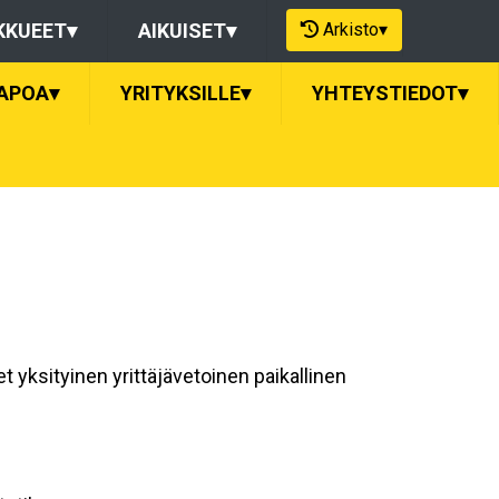
Arkisto
▾
KKUEET
▾
AIKUISET
▾
APOA
▾
YRITYKSILLE
▾
YHTEYSTIEDOT
▾
yksityinen yrittäjävetoinen paikallinen