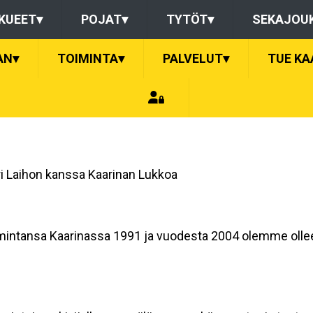
KUEET
▾
POJAT
▾
TYTÖT
▾
SEKAJOU
AN
▾
TOIMINTA
▾
PALVELUT
▾
TUE KA
i Laihon kanssa Kaarinan Lukkoa
mintansa Kaarinassa 1991 ja vuodesta 2004 olemme olleet 