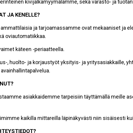
erinteinen kivijalkamyymälämme, sekä varasto- ja tuota
AT JA KENELLE?
mattilaisia ja tarjoamassamme ovat mekaaniset ja elekt
ekä oviautomatiikkaa.
aimet käteen -periaatteella.
huolto- ja korjaustyöt yksityis- ja yritysasiakkaille, yhteisö
avainhallintapalvelua.
INUT?
staamme asiakkaidemme tarpeisiin täyttämällä meille aset
mme kaikilla mittareilla läpinäkyvästi niin sisäisesti kui
YHTEYSTIEDOT?