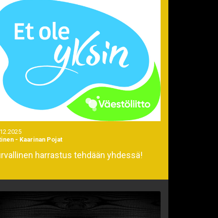
.12.2025
tinen
-
Kaarinan Pojat
rvallinen harrastus tehdään yhdessä!