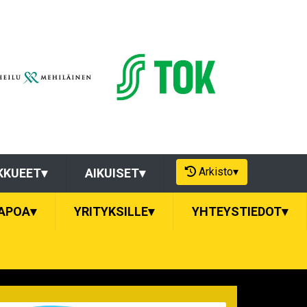
Arkisto
▾
KKUEET
▾
AIKUISET
▾
APOA
▾
YRITYKSILLE
▾
YHTEYSTIEDOT
▾