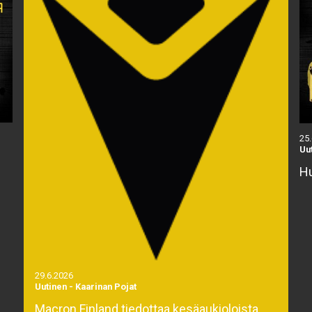
25
Uu
Hu
29.6.2026
Uutinen
-
Kaarinan Pojat
Macron Finland tiedottaa kesäaukioloista