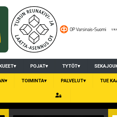
KUEET
▾
POJAT
▾
TYTÖT
▾
SEKAJOU
AN
▾
TOIMINTA
▾
PALVELUT
▾
TUE KA