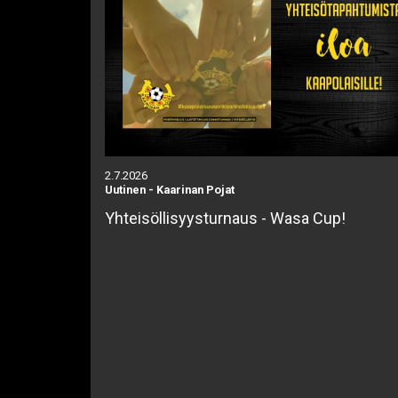
2.7.2026
Uutinen
-
Kaarinan Pojat
Yhteisöllisyysturnaus - Wasa Cup!