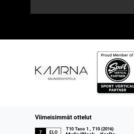
Viimeisimmät ottelut
T10 Taso 1 , T10 (2016)
7
ELO