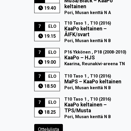
MuSa/Black
–
KaaPo
keltainen
19.40
Pori, Musan kenttä N A
T10 Taso 1 , T10 (2016)
7
ELO
KaaPo keltainen
–
ÅIFK/svart
19.15
Pori, Musan kenttä N B
P16 Ykkönen , P18 (2008-2010)
7
ELO
KaaPo
–
HJS
19.00
Kaarina, Reunakivi-areena TN
T10 Taso 1 , T10 (2016)
7
ELO
MaPS
–
KaaPo keltainen
18.50
Pori, Musan kenttä N B
T10 Taso 1 , T10 (2016)
7
ELO
KaaPo keltainen
–
TPS/Musta
18.25
Pori, Musan kenttä N B
Ottelulista