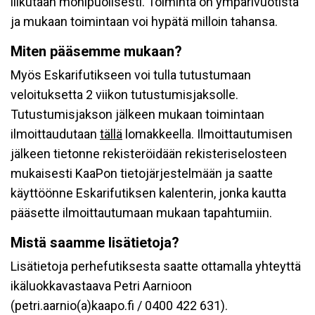
liikutaan monipuolisesti. Toiminta on ympärivuotista
ja mukaan toimintaan voi hypätä milloin tahansa.
Miten pääsemme mukaan?
Myös Eskarifutikseen voi tulla tutustumaan
veloituksetta 2 viikon tutustumisjaksolle.
Tutustumisjakson jälkeen mukaan toimintaan
ilmoittaudutaan
tällä
lomakkeella. Ilmoittautumisen
jälkeen tietonne rekisteröidään rekisteriselosteen
mukaisesti KaaPon tietojärjestelmään ja saatte
käyttöönne Eskarifutiksen kalenterin, jonka kautta
pääsette ilmoittautumaan mukaan tapahtumiin.
Mistä saamme lisätietoja?
Lisätietoja perhefutiksesta saatte ottamalla yhteyttä
ikäluokkavastaava Petri Aarnioon
(petri.aarnio(a)kaapo.fi / 0400 422 631).