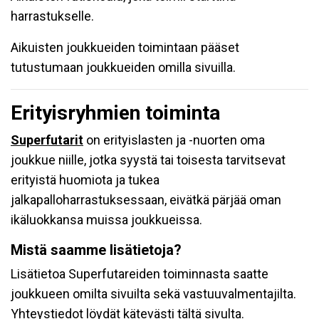
harrastukselle.
Aikuisten joukkueiden toimintaan pääset
tutustumaan joukkueiden omilla sivuilla.
Erityisryhmien toiminta
Superfutarit
on erityislasten ja -nuorten oma
joukkue niille, jotka syystä tai toisesta tarvitsevat
erityistä huomiota ja tukea
jalkapalloharrastuksessaan, eivätkä pärjää oman
ikäluokkansa muissa joukkueissa.
Mistä saamme lisätietoja?
Lisätietoa Superfutareiden toiminnasta saatte
joukkueen omilta sivuilta sekä vastuuvalmentajilta.
Yhteystiedot löydät kätevästi
tältä
sivulta.