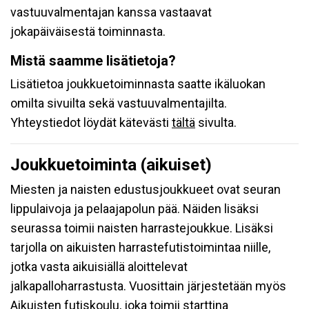
vastuuvalmentajan kanssa vastaavat
jokapäiväisestä toiminnasta.
Mistä saamme lisätietoja?
Lisätietoa joukkuetoiminnasta saatte ikäluokan
omilta sivuilta sekä vastuuvalmentajilta.
Yhteystiedot löydät kätevästi
tältä
sivulta.
Joukkuetoiminta (aikuiset)
Miesten ja naisten edustusjoukkueet ovat seuran
lippulaivoja ja pelaajapolun pää. Näiden lisäksi
seurassa toimii naisten harrastejoukkue. Lisäksi
tarjolla on aikuisten harrastefutistoimintaa niille,
jotka vasta aikuisiällä aloittelevat
jalkapalloharrastusta. Vuosittain järjestetään myös
Aikuisten futiskoulu, joka toimii starttina