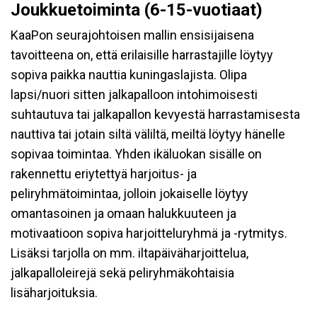
Joukkuetoiminta (6-15-vuotiaat)
KaaPon seurajohtoisen mallin ensisijaisena
tavoitteena on, että erilaisille harrastajille löytyy
sopiva paikka nauttia kuningaslajista. Olipa
lapsi/nuori sitten jalkapalloon intohimoisesti
suhtautuva tai jalkapallon kevyestä harrastamisesta
nauttiva tai jotain siltä väliltä, meiltä löytyy hänelle
sopivaa toimintaa. Yhden ikäluokan sisälle on
rakennettu eriytettyä harjoitus- ja
peliryhmätoimintaa, jolloin jokaiselle löytyy
omantasoinen ja omaan halukkuuteen ja
motivaatioon sopiva harjoitteluryhmä ja -rytmitys.
Lisäksi tarjolla on mm. iltapäiväharjoittelua,
jalkapalloleirejä sekä peliryhmäkohtaisia
lisäharjoituksia.