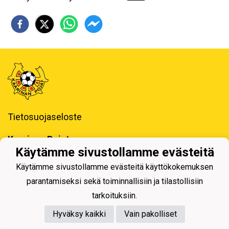
Tietosuojaseloste
Kaarinan Pojat ry
Erotuomarinkatu 4, 20780 Kaarina
Käytämme sivustollamme evästeitä
toimisto@kaapo.fi
Käytämme sivustollamme evästeitä käyttökokemuksen
y-tunnus: 1006858-6
parantamiseksi sekä toiminnallisiin ja tilastollisiin
tarkoituksiin.
Hyväksy kaikki
Vain pakolliset