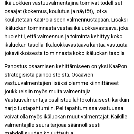
Ikäluokkien vastuuvalmentajina toimivat todelliset
osaajat (kokemus, koulutus ja näytöt), jotka
koulutetaan KaaPolaiseen valmennustapaan. Lisäksi
ikäluokan toiminnasta vastaa ikäluokkavastaava, joka
huolehtii, että valmennus ja toiminta kehittyy koko
ikäluokan tasolla. Ikäluokkavastaava kantaa vastuuta
jokaviikkoisesta toiminnasta koko ikäluokan tasolla.
Panostus osaamisen kehittämiseen on yksi KaaPon
strategisista painopisteistä. Osaavien
vastuuvalmentajien lisäksi olemme kiinnittäneet
joukkueisiin myös muita valmentajia.
Vastuuvalmentaja osallistuu lähtökohtaisesti kaikkiin
harjoitustapahtumiin. Pelitapahtumissa vastuussa
voivat olla myös ikäluokan muut valmentajat. Kaikille
valmentajille seura tarjoaa säännöllisesti
mahdollisuuden kouluttautua.