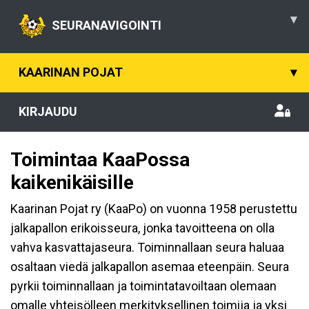
▾
SEURANAVIGOINTI
KAARINAN POJAT
▾
KIRJAUDU
Toimintaa KaaPossa
kaikenikäisille
Kaarinan Pojat ry (KaaPo) on vuonna 1958 perustettu
jalkapallon erikoisseura, jonka tavoitteena on olla
vahva kasvattajaseura. Toiminnallaan seura haluaa
osaltaan viedä jalkapallon asemaa eteenpäin. Seura
pyrkii toiminnallaan ja toimintatavoiltaan olemaan
omalle yhteisölleen merkityksellinen toimija ja yksi