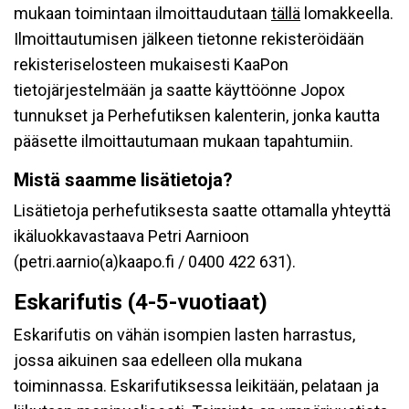
mukaan toimintaan ilmoittaudutaan
tällä
lomakkeella.
Ilmoittautumisen jälkeen tietonne rekisteröidään
rekisteriselosteen mukaisesti KaaPon
tietojärjestelmään ja saatte käyttöönne Jopox
tunnukset ja Perhefutiksen kalenterin, jonka kautta
pääsette ilmoittautumaan mukaan tapahtumiin.
Mistä saamme lisätietoja?
Lisätietoja perhefutiksesta saatte ottamalla yhteyttä
ikäluokkavastaava Petri Aarnioon
(petri.aarnio(a)kaapo.fi / 0400 422 631).
Eskarifutis (4-5-vuotiaat)
Eskarifutis on vähän isompien lasten harrastus,
jossa aikuinen saa edelleen olla mukana
toiminnassa. Eskarifutiksessa leikitään, pelataan ja