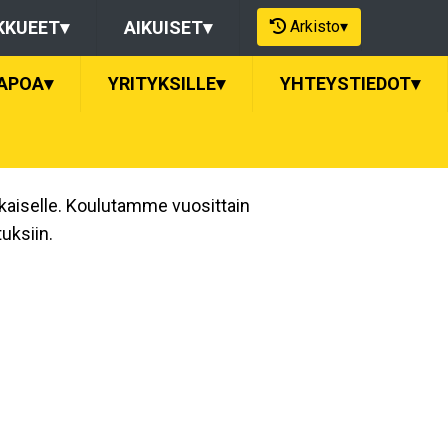
Arkisto
▾
KKUEET
▾
AIKUISET
▾
APOA
▾
YRITYKSILLE
▾
YHTEYSTIEDOT
▾
okaiselle. Koulutamme vuosittain
uksiin.