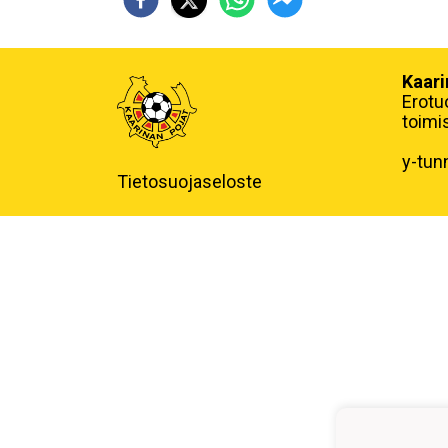
Kaari
Erotu
toimi
y-tun
Tietosuojaseloste