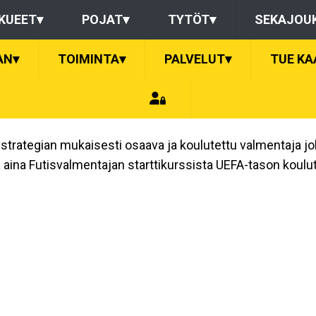
KUEET
▾
POJAT
▾
TYTÖT
▾
SEKAJOU
AN
▾
TOIMINTA
▾
PALVELUT
▾
TUE KA
strategian mukaisesti osaava ja koulutettu valmentaja j
aina Futisvalmentajan starttikurssista UEFA-tason koulut