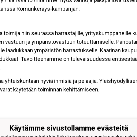
 ry:n kanssa toimitamme myös vanhoja jalkapallovarustei
n kanssa Romunkeräys-kampanjan.
a toimija niin seurassa harrastajille, yrityskumppaneille k
n vastuun ja ympäristövastuun toteuttamiselle. Panosta
lle laadukkaan ympäristön harrastukselle. Kaarinan kaupu
laadukkaat. Tavoitteenamme on tulevaisuudessa entisestä
.
aa yhteiskuntaan hyviä ihmisiä ja pelaajia. Yleishyödylli
an varat käytetään toiminnan kehittämiseen.
Käytämme sivustollamme evästeitä
nan Pojat ry
ustollamme evästeitä käyttökokemuksen parantamiseksi sekä to