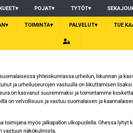
KUEET
▾
POJAT
▾
TYTÖT
▾
SEKAJOU
AN
▾
TOIMINTA
▾
PALVELUT
▾
TUE KA
ta suomalaisessa yhteiskunnassa urheilun, liikunnan ja ka
unut ja urheiluseurojen vastuulla on liikuttamisen lisäk
eura on kasvanut suuremmaksi ja toimintamme koskettaa t
lä on velvollisuus ja vastuu suomalaisen ja kaarinalaise
oimijana myös jalkapallon ulkopuolella. Ohessa lyhyt k
en vastuun näkökulmista.