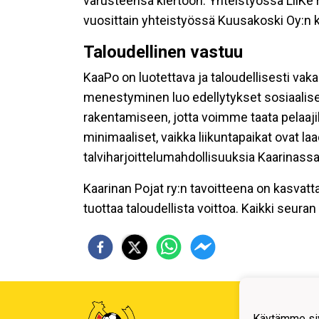
varusteensa kiertoon. Yhteistyössä LiiKe
vuosittain yhteistyössä Kuusakoski Oy:
Taloudellinen vastuu
KaaPo on luotettava ja taloudellisesti vaka
menestyminen luo edellytykset sosiaalise
rakentamiseen, jotta voimme taata pelaaji
minimaaliset, vaikka liikuntapaikat ovat 
talviharjoittelumahdollisuuksia Kaarinassa
Kaarinan Pojat ry:n tavoitteena on kasvatt
tuottaa taloudellista voittoa. Kaikki seur
Kaari
Käytämme siv