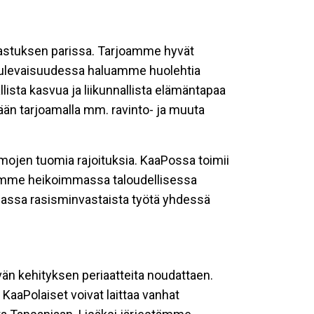
astuksen parissa. Tarjoamme hyvät
. Tulevaisuudessa haluamme huolehtia
ista kasvua ja liikunnallista elämäntapaa
än tarjoamalla mm. ravinto- ja muuta
mojen tuomia rajoituksia. KaaPossa toimii
mme heikoimmassa taloudellisessa
massa rasisminvastaista työtä yhdessä
n kehityksen periaatteita noudattaen.
aPolaiset voivat laittaa vanhat