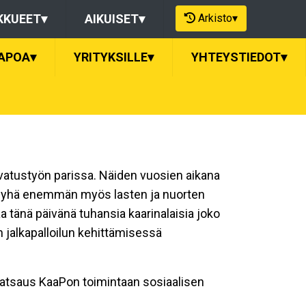
Arkisto
▾
KKUEET
▾
AIKUISET
▾
APOA
▾
YRITYKSILLE
▾
YHTEYSTIEDOT
▾
svatustyön parissa. Näiden vuosien aikana
si yhä enemmän myös lasten ja nuorten
änä päivänä tuhansia kaarinalaisia joko
n jalkapalloilun kehittämisessä
atsaus KaaPon toimintaan sosiaalisen