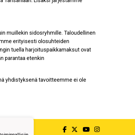
ta Tansaniaan. Lisäksi järjestämme
uin muillekin sidosryhmille. Taloudellinen
mme erityisesti olosuhteiden
ngin tuella harjoituspaikkamaksut ovat
än parantaa etenkin
senä yhdistyksenä tavoitteemme ei ole
iminnallisiin