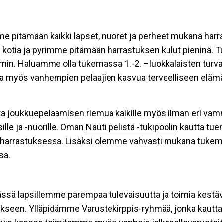
pitämään kaikki lapset, nuoret ja perheet mukana harr
lä kotia ja pyrimme pitämään harrastuksen kulut pieninä
n. Haluamme olla tukemassa 1.-2. –luokkalaisten turvall
a myös vanhempien pelaajien kasvua terveelliseen elämä
ota joukkuepelaamisen riemua kaikille myös ilman eri vam
lle ja -nuorille. Oman
Nauti pelistä -tukipoolin
kautta tue
lloharrastuksessa. Lisäksi olemme vahvasti mukana tuke
sa.
ä lapsillemme parempaa tulevaisuutta ja toimia kestävä
een. Ylläpidämme Varustekirppis-ryhmää, jonka kautta Ka