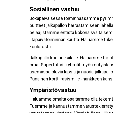
Sosiallinen vastuu
Jokapäiväisessä toiminnassamme pyrimme 
puitteet jalkapallon harrastamiseen lähel
pelaajistamme entistä kokonaisvaltaisemmi
iltapäivätoiminnan kautta. Haluamme tuke
koulutusta.
Jalkapallo kuuluu kaikille. Haluamme tarj
omat Superfutarit-ryhmät myös erityislapsi
asemassa olevia lapsia ja nuoria jalkapa
Punainen kortti rasismille
-hankkeen kans
Ympäristövastuu
Haluamme omalta osaltamme olla tekemäss
Tuemme ja kannustamme varustekierrätyks