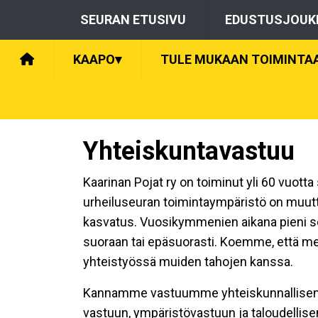
SEURAN ETUSIVU
EDUSTUSJOUK
KAAPO
▾
TULE MUKAAN TOIMINTA
Yhteiskuntavastuu
Kaarinan Pojat ry on toiminut yli 60 vuot
urheiluseuran toimintaympäristö on muutt
kasvatus. Vuosikymmenien aikana pieni s
suoraan tai epäsuorasti. Koemme, että meil
yhteistyössä muiden tahojen kanssa.
Kannamme vastuumme yhteiskunnallisena t
vastuun, ympäristövastuun ja taloudellis