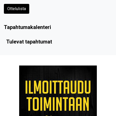
Ottelulista
Tapahtumakalenteri
Tulevat tapahtumat