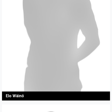
Elo Wäinö