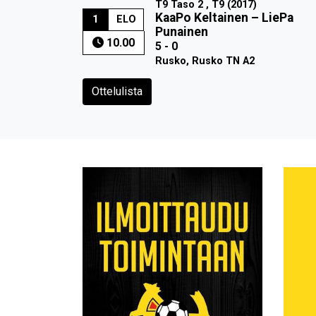
T9 Taso 2 , T9 (2017)
KaaPo Keltainen
–
LiePa
1
ELO
Punainen
10.00
5 - 0
Rusko, Rusko TN A2
Ottelulista