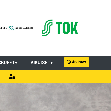
Arkisto
▾
KKUEET
▾
AIKUISET
▾