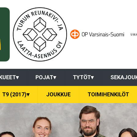
KUEET
▾
POJAT
▾
TYTÖT
▾
SEKAJOU
T9 (2017)
▾
JOUKKUE
TOIMIHENKILÖT