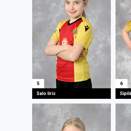
5
6
Salo Iiris
Sipilä