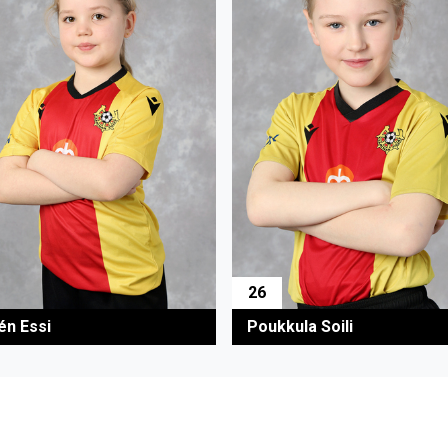
26
én Essi
Poukkula Soili