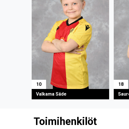
10
18
Valkama Säde
Saur
Toimihenkilöt