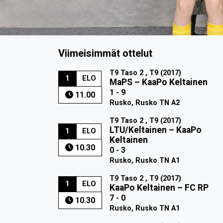
Viimeisimmät ottelut
T9 Taso 2 , T9 (2017)
1
ELO
MaPS
–
KaaPo Keltainen
1 - 9
11.00
Rusko, Rusko TN A2
T9 Taso 2 , T9 (2017)
LTU/Keltainen
–
KaaPo
1
ELO
Keltainen
10.30
0 - 3
Rusko, Rusko TN A1
T9 Taso 2 , T9 (2017)
1
ELO
KaaPo Keltainen
–
FC RP
7 - 0
10.30
Rusko, Rusko TN A1