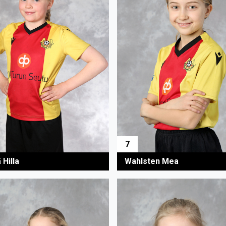
7
 Hilla
Wahlsten Mea