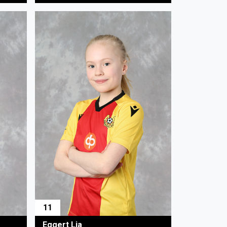
11
Eggert Lia