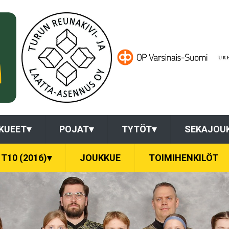
KUEET
▾
POJAT
▾
TYTÖT
▾
SEKAJOU
T10 (2016)
▾
JOUKKUE
TOIMIHENKILÖT