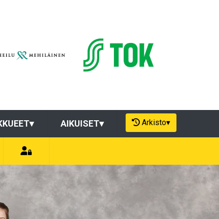
Arkisto
▾
KKUEET
▾
AIKUISET
▾