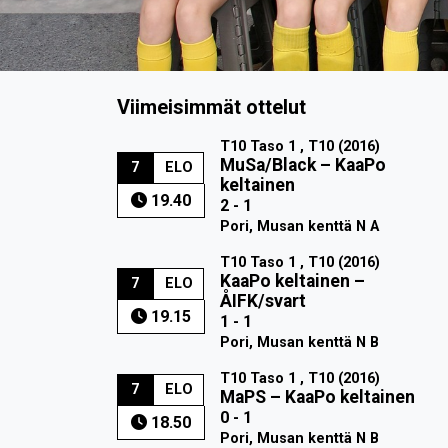
Viimeisimmät ottelut
T10 Taso 1 , T10 (2016)
MuSa/Black
–
KaaPo
7
ELO
keltainen
19.40
2 - 1
Pori, Musan kenttä N A
T10 Taso 1 , T10 (2016)
KaaPo keltainen
–
7
ELO
ÅIFK/svart
19.15
1 - 1
Pori, Musan kenttä N B
T10 Taso 1 , T10 (2016)
7
ELO
MaPS
–
KaaPo keltainen
0 - 1
18.50
Pori, Musan kenttä N B