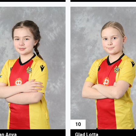
10
an Anya
Glad Lotta