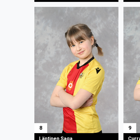
8
9
Läntinen Saga
Curr