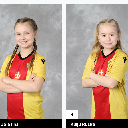
4
Uola Iina
Kulju Ruska