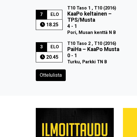
T10 Taso 1 , T10 (2016)
KaaPo keltainen
–
7
ELO
TPS/Musta
18.25
4 - 1
Pori, Musan kenttä N B
T10 Taso 2 , T10 (2016)
3
ELO
PaiHa
–
KaaPo Musta
0 - 1
20.45
Turku, Parkki TN B
Ottelulista