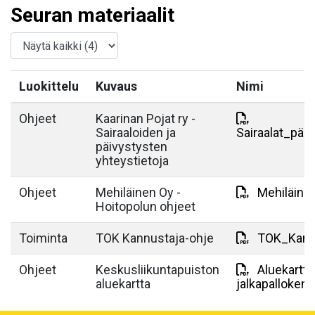
Seuran materiaalit
Luokittelu
Kuvaus
Nimi
Ohjeet
Kaarinan Pojat ry -
Sairaaloiden ja
Sairaalat_päi
päivystysten
yhteystietoja
Ohjeet
Mehiläinen Oy -
Mehiläine
Hoitopolun ohjeet
Toiminta
TOK Kannustaja-ohje
TOK_Kannu
Ohjeet
Keskusliikuntapuiston
Aluekartta
aluekartta
jalkapallokent