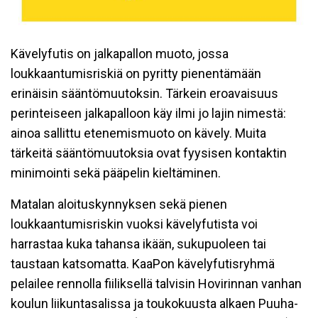
Kävelyfutis on jalkapallon muoto, jossa
loukkaantumisriskiä on pyritty pienentämään
erinäisin sääntömuutoksin. Tärkein eroavaisuus
perinteiseen jalkapalloon käy ilmi jo lajin nimestä:
ainoa sallittu etenemismuoto on kävely. Muita
tärkeitä sääntömuutoksia ovat fyysisen kontaktin
minimointi sekä pääpelin kieltäminen.
Matalan aloituskynnyksen sekä pienen
loukkaantumisriskin vuoksi kävelyfutista voi
harrastaa kuka tahansa ikään, sukupuoleen tai
taustaan katsomatta. KaaPon kävelyfutisryhmä
pelailee rennolla fiiliksellä talvisin Hovirinnan vanhan
koulun liikuntasalissa ja toukokuusta alkaen Puuha-