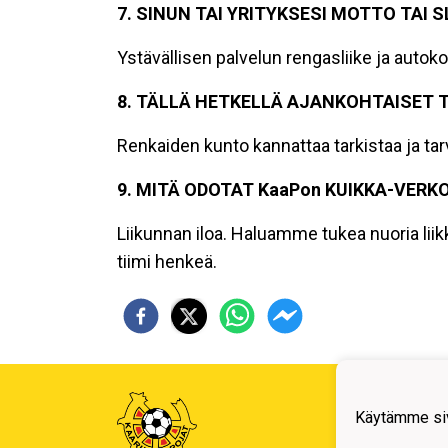
7. SINUN TAI YRITYKSESI MOTTO TAI 
Ystävällisen palvelun rengasliike ja autok
8. TÄLLÄ HETKELLÄ AJANKOHTAISET 
Renkaiden kunto kannattaa tarkistaa ja tar
9. MITÄ ODOTAT KaaPon KUIKKA-VERK
Liikunnan iloa. Haluamme tukea nuoria li
tiimi henkeä.
Kaari
Erotu
Käytämme siv
toimi