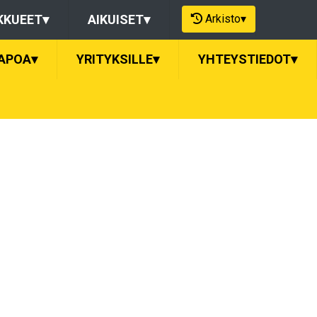
Arkisto
▾
KKUEET
▾
AIKUISET
▾
APOA
▾
YRITYKSILLE
▾
YHTEYSTIEDOT
▾