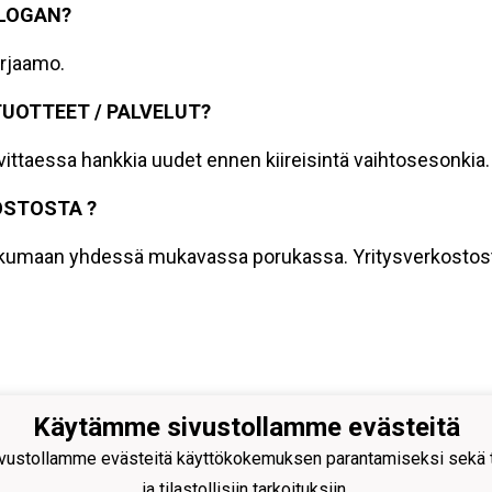
SLOGAN?
orjaamo.
TUOTTEET / PALVELUT?
vittaessa hankkia uudet ennen kiireisintä vaihtosesonkia.
OSTOSTA ?
ikkumaan yhdessä mukavassa porukassa. Yritysverkostost
Käytämme sivustollamme evästeitä
nan Pojat ry
omarinkatu 4, 20780 Kaarina
ustollamme evästeitä käyttökokemuksen parantamiseksi sekä to
sto@kaapo.fi
ja tilastollisiin tarkoituksiin.