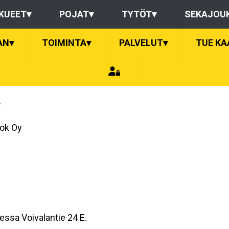
KUEET
▾
POJAT
▾
TYTÖT
▾
SEKAJOU
AN
▾
TOIMINTA
▾
PALVELUT
▾
TUE KA
?
ok Oy
essa Voivalantie 24 E.