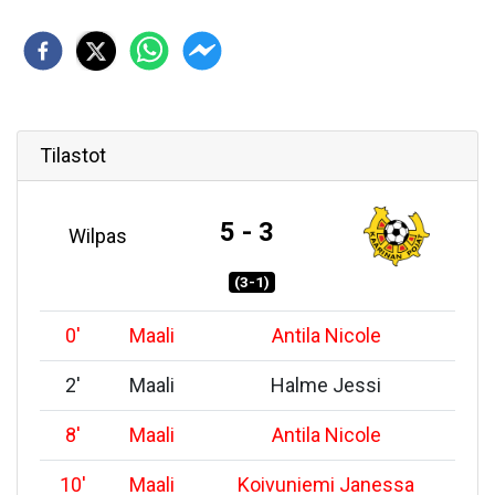
Tilastot
5 - 3
Wilpas
(3-1)
0
'
Maali
Antila Nicole
2
'
Maali
Halme Jessi
8
'
Maali
Antila Nicole
10
'
Maali
Koivuniemi Janessa