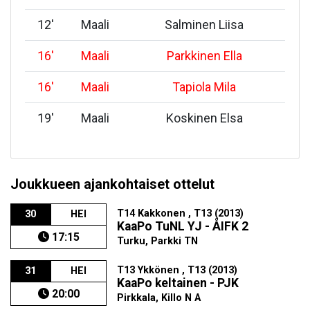
12
'
Maali
Salminen Liisa
16
'
Maali
Parkkinen Ella
16
'
Maali
Tapiola Mila
19
'
Maali
Koskinen Elsa
Joukkueen ajankohtaiset ottelut
T14 Kakkonen , T13 (2013)
30
HEI
KaaPo TuNL YJ - ÅIFK 2
17:15
Turku, Parkki TN
T13 Ykkönen , T13 (2013)
31
HEI
KaaPo keltainen - PJK
20:00
Pirkkala, Killo N A