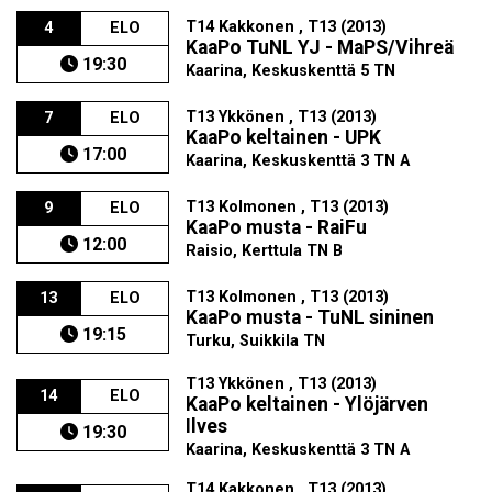
T14 Kakkonen , T13 (2013)
4
ELO
KaaPo TuNL YJ - MaPS/Vihreä
19:30
Kaarina, Keskuskenttä 5 TN
T13 Ykkönen , T13 (2013)
7
ELO
KaaPo keltainen - UPK
17:00
Kaarina, Keskuskenttä 3 TN A
T13 Kolmonen , T13 (2013)
9
ELO
KaaPo musta - RaiFu
12:00
Raisio, Kerttula TN B
T13 Kolmonen , T13 (2013)
13
ELO
KaaPo musta - TuNL sininen
19:15
Turku, Suikkila TN
T13 Ykkönen , T13 (2013)
14
ELO
KaaPo keltainen - Ylöjärven
Ilves
19:30
Kaarina, Keskuskenttä 3 TN A
T14 Kakkonen , T13 (2013)