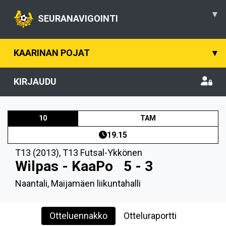
▾
SEURANAVIGOINTI
KAARINAN POJAT
▾
KIRJAUDU
10
TAM
19.15
T13 (2013)
,
T13 Futsal-Ykkönen
Wilpas - KaaPo
5 - 3
Naantali, Maijamäen liikuntahalli
Otteluennakko
Otteluraportti