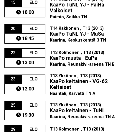
15
ELO
KaaPo TuNL YJ - PaiHa
Valkoiset
18:00
Paimio, Soikka TN
T14 Kakkonen , T13 (2013)
20
ELO
KaaPo TuNL YJ - MuSa
18:45
Kaarina, Keskuskenttä 3 TN
T13 Kolmonen , T13 (2013)
22
ELO
KaaPo musta - EuPa
13:00
Kaarina, Reunakivi-areena TN B
T13 Ykkönen , T13 (2013)
23
ELO
KaaPo keltainen - VG-62
Keltaiset
12:00
Naantali, Karvetti TN A
T13 Ykkönen , T13 (2013)
25
ELO
KaaPo keltainen - TuNL
19:30
Kaarina, Reunakivi-areena TN A
T13 Kolmonen , T13 (2013)
29
ELO