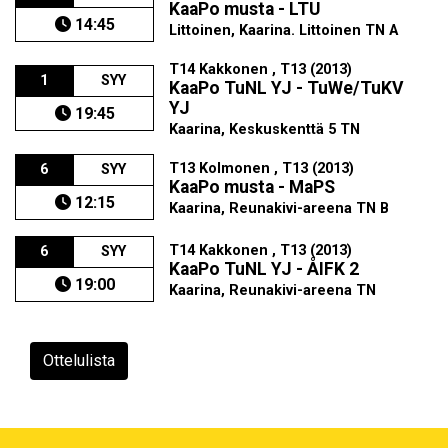
KaaPo musta - LTU
14:45
Littoinen, Kaarina. Littoinen TN A
T14 Kakkonen , T13 (2013)
1
SYY
KaaPo TuNL YJ - TuWe/TuKV
YJ
19:45
Kaarina, Keskuskenttä 5 TN
T13 Kolmonen , T13 (2013)
6
SYY
KaaPo musta - MaPS
12:15
Kaarina, Reunakivi-areena TN B
T14 Kakkonen , T13 (2013)
6
SYY
KaaPo TuNL YJ - ÅIFK 2
19:00
Kaarina, Reunakivi-areena TN
Ottelulista