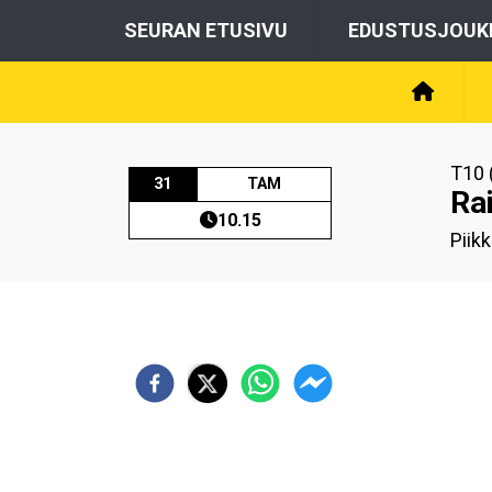
SEURAN ETUSIVU
EDUSTUSJOUK
T10 
31
TAM
Ra
10.15
Piikk