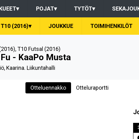
KUEET
▾
POJAT
▾
TYTÖT
▾
SEKAJOU
T10 (2016)
▾
JOUKKUE
TOIMIHENKILÖT
(2016)
,
T10 Futsal (2016)
iFu - KaaPo Musta
iö, Kaarina. Liikuntahalli
Otteluennakko
Otteluraportti
J