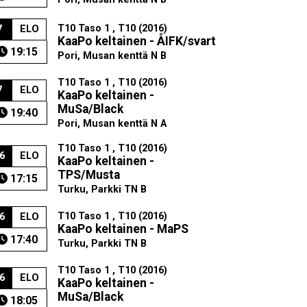
T10 Taso 1 , T10 (2016)
7
ELO
KaaPo keltainen - ÅIFK/svart
19:15
Pori, Musan kenttä N B
T10 Taso 1 , T10 (2016)
7
ELO
KaaPo keltainen -
MuSa/Black
19:40
Pori, Musan kenttä N A
T10 Taso 1 , T10 (2016)
6
ELO
KaaPo keltainen -
TPS/Musta
17:15
Turku, Parkki TN B
T10 Taso 1 , T10 (2016)
6
ELO
KaaPo keltainen - MaPS
17:40
Turku, Parkki TN B
T10 Taso 1 , T10 (2016)
6
ELO
KaaPo keltainen -
MuSa/Black
18:05