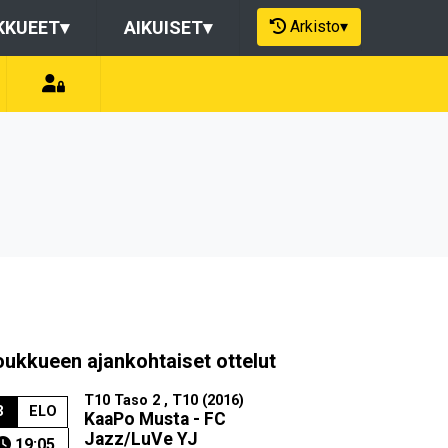
Arkisto
▾
KKUEET
▾
AIKUISET
▾
oukkueen ajankohtaiset ottelut
T10 Taso 2 , T10 (2016)
3
ELO
KaaPo Musta - FC
Jazz/LuVe YJ
19:05