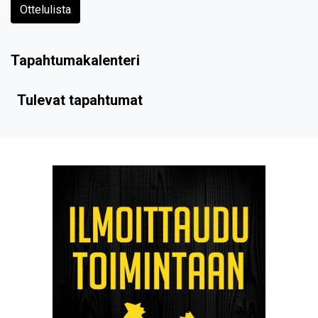
Ottelulista
Tapahtumakalenteri
Tulevat tapahtumat