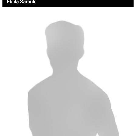
Elsilä Samuli