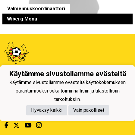
Valmennuskoordinaattori
Wiberg Mona
Käytämme sivustollamme evästeitä
Tietosuojaseloste
Käytämme sivustollamme evästeitä käyttökokemuksen
Kaarinan Pojat ry
parantamiseksi sekä toiminnallisiin ja tilastollisiin
Erotuomarinkatu 4, 20780 Kaarina
tarkoituksiin.
toimisto@kaapo.fi
Hyväksy kaikki
Vain pakolliset
y-tunnus: 1006858-6